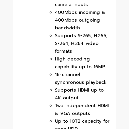
camera inputs
400Mbps incoming &
400Mbps outgoing
bandwidth
Supports S+265, H.265,
S+264, H.264 video
formats
High decoding
capability up to 16MP
16-channel
synchronous playback
Supports HDMI up to
4K output
Two independent HDMI
& VGA outputs
Up to 10TB capacity for