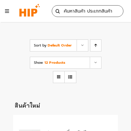
Skip
Search
to
Toggle
for:
content
Navigation
Home
All Products
Sort by
Default Order
Show
12 Products
Training
Blog
Services
สินค้าใหม่
Contact