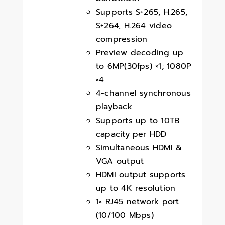
Supports S+265, H.265,
S+264, H.264 video
compression
Preview decoding up
to 6MP(30fps) ×1; 1080P
×4
4-channel synchronous
playback
Supports up to 10TB
capacity per HDD
Simultaneous HDMI &
VGA output
HDMI output supports
up to 4K resolution
1× RJ45 network port
(10/100 Mbps)