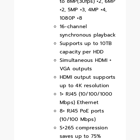
to 8MP(30fps) ×2, 6MP
×2, 5MP ×3, 4MP ×4,
1080P ×8
16-channel
synchronous playback
Supports up to 10TB
capacity per HDD
Simultaneous HDMI +
VGA outputs
HDMI output supports
up to 4K resolution
1× RJ45 (10/100/1000
Mbps) Ethernet
8× RJ45 PoE ports
(10/100 Mbps)
S+265 compression
saves up to 75%