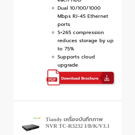
each HDD
Dual 10/100/1000
Mbps RJ-45 Ethernet
ports
S+265 compression
reduces storage by up
to 75%
Supports cloud
upgrade
Tiandy เครื่องบันทึกภาพ
NVR TC-R3232 I/B/K/V3.1