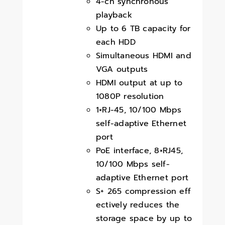
4-ch synchronous
playback
Up to 6 TB capacity for
each HDD
Simultaneous HDMI and
VGA outputs
HDMI output at up to
1080P resolution
1×RJ-45, 10/100 Mbps
self-adaptive Ethernet
port
PoE interface, 8×RJ45,
10/100 Mbps self-
adaptive Ethernet port
S+ 265 compression eff
ectively reduces the
storage space by up to