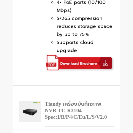
4× PoE ports (10/100
Mbps)
S+265 compression
reduces storage space
by up to 75%
Supports cloud
upgrade
Tiandy เครื่องบันทึกภาพ
NVR TC-R3104
Spec:I/B/P4/C/Eu/L/S/V2.0