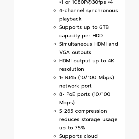
×1 or 1080P@30fps ×4
4-channel synchronous
playback
Supports up to 6TB
capacity per HDD
Simultaneous HDMI and
VGA outputs
HDMI output up to 4K
resolution
1× RJ45 (10/100 Mbps)
network port
8× PoE ports (10/100
Mbps)
S+265 compression
reduces storage usage
up to 75%
Supports cloud