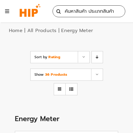
Skip
Search
to
Toggle
for:
content
Navigation
Home
Home
|
All Products
|
Energy Meter
All Products
Sort by
Rating
Training
Show
36 Products
Blog
Services
Energy Meter
Contact