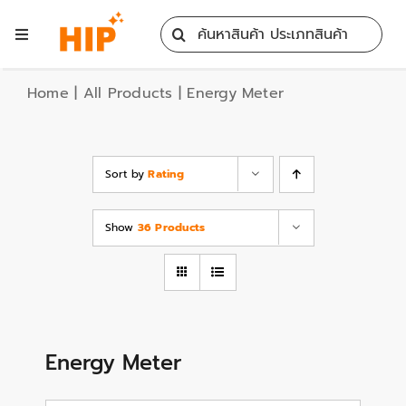
Skip
Search
to
Toggle
for:
content
Navigation
Home
Home
|
All Products
|
Energy Meter
All Products
Sort by
Rating
Training
Show
36 Products
Blog
Services
Energy Meter
Contact