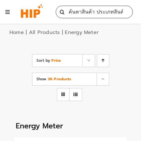
Skip
Search
to
Toggle
for:
content
Navigation
Home
Home
|
All Products
|
Energy Meter
All Products
Sort by
Price
Training
Show
36 Products
Blog
Services
Energy Meter
Contact