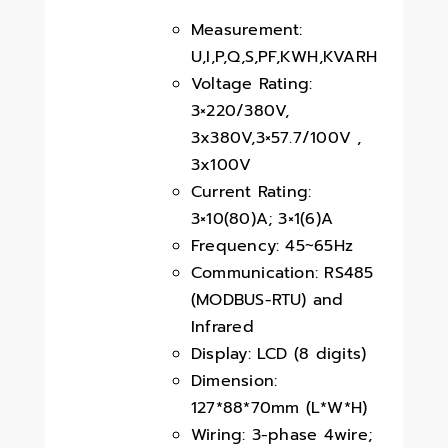
Measurement:
U,I,P,Q,S,PF,KWH,KVARH
Voltage Rating:
3×220/380V,
3x380V,3×57.7/100V ,
3x100V
Current Rating:
3×10(80)A; 3×1(6)A
Frequency: 45~65Hz
Communication: RS485
(MODBUS-RTU) and
Infrared
Display: LCD (8 digits)
Dimension:
127*88*70mm (L*W*H)
Wiring: 3-phase 4wire;