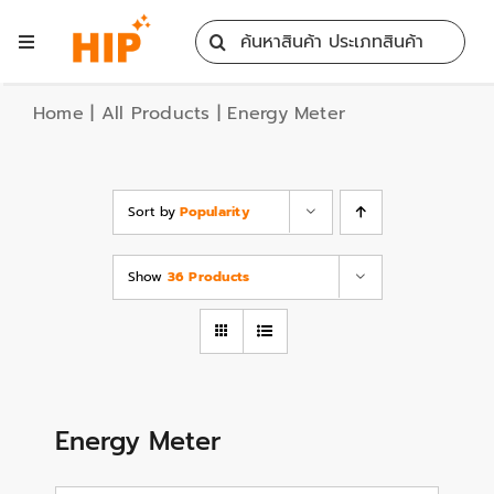
Skip
Search
to
Toggle
for:
content
Navigation
Home
Home
|
All Products
|
Energy Meter
All Products
Sort by
Popularity
Training
Show
36 Products
Blog
Services
Energy Meter
Contact