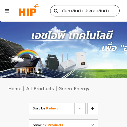
Skip
Search
to
Toggle
for:
content
Navigation
Home
All Products
Training
Blog
Home
|
All Products
|
Green Energy
Services
Sort by
Rating
Contact
Show
12 Products