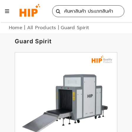
Skip
Search
to
Toggle
for:
content
Navigation
Home
Home
|
All Products
|
Guard Spirit
Guard Spirit
All Products
Training
Blog
Services
Contact