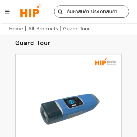
Skip
Search
to
Toggle
for:
content
Navigation
Home
Home
|
All Products
|
Guard Tour
Guard Tour
All Products
Training
Blog
Services
Contact