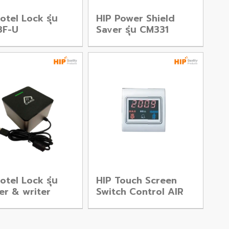
otel Lock รุ่น
HIP Power Shield
8F-U
Saver รุ่น CM331
otel Lock รุ่น
HIP Touch Screen
er & writer
Switch Control AIR