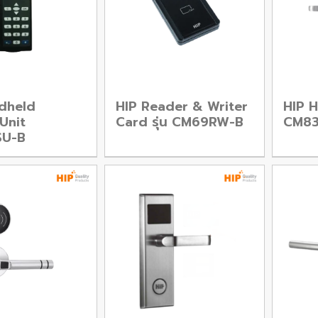
dheld
HIP Reader & Writer
HIP H
Unit
Card รุ่น CM69RW-B
CM83
U-B