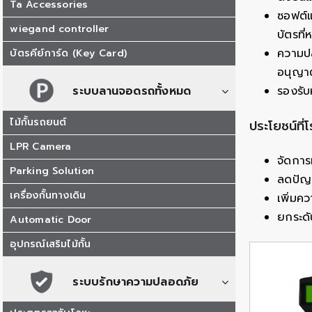
Ta Accessories
ซอฟต์แ
wiegand controller
บัตรที
ความปล
บัตรคีย์การ์ด (Key Card)
อนุญา
ระบบลานจอดรถทั้งหมด
รองรับ
ไม้กั้นรถยนต์
ประโยชน์ที่
LPR Camera
จัดการ
Parking Solution
ลดปัญห
เครื่องกั้นทางเดิน
เพิ่มค
ยกระดั
Automatic Door
อุปกรณ์เสริมไม้กั้น
ระบบรักษาความปลอดภัย