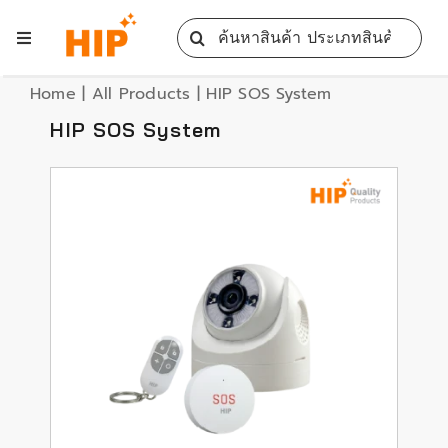
Skip
Search
to
Toggle
for:
content
Navigation
Home
Home
|
All Products
|
HIP SOS System
HIP SOS System
All Products
Training
Blog
Services
Contact