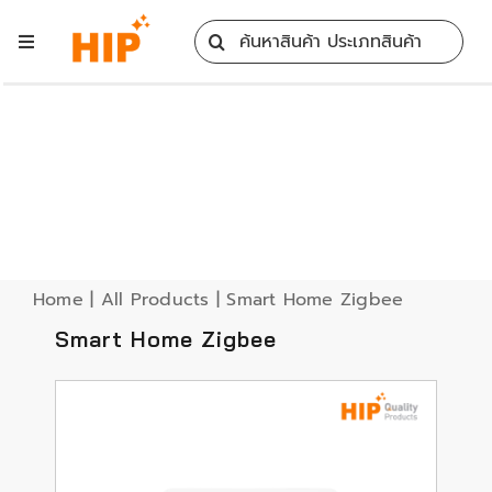
Skip
Search
to
Toggle
for:
content
Navigation
Home
All Products
Training
Home
|
All Products
|
Smart Home Zigbee
Blog
Smart Home Zigbee
Services
Contact