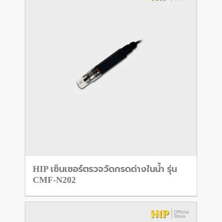
HIP เซ็นเซอร์ตรวจวัดกรดด่างในน้ำ รุ่น
CMF-N202