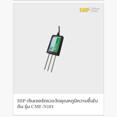
HIP เซ็นเซอร์ตรวจวัดอุณหภูมิความชื้นใน
ดิน รุ่น CMF-N101