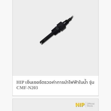
HIP เซ็นเซอร์ตรวจค่าการนำไฟฟ้าในน้ำ รุ่น
CMF-N203