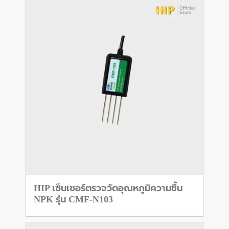
HIP เซ็นเซอร์ตรวจวัดอุณหภูมิความชื้น
NPK รุ่น CMF-N103