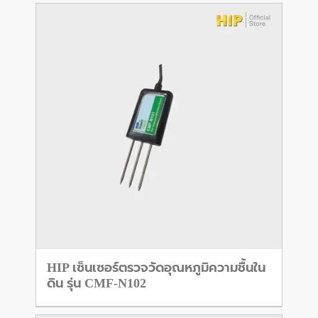
HIP เซ็นเซอร์ตรวจวัดอุณหภูมิความชื้นใน
ดิน รุ่น CMF-N102