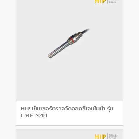
HIP เซ็นเซอร์ตรวจวัดออกซิเจนในน้ำ รุ่น
CMF-N201