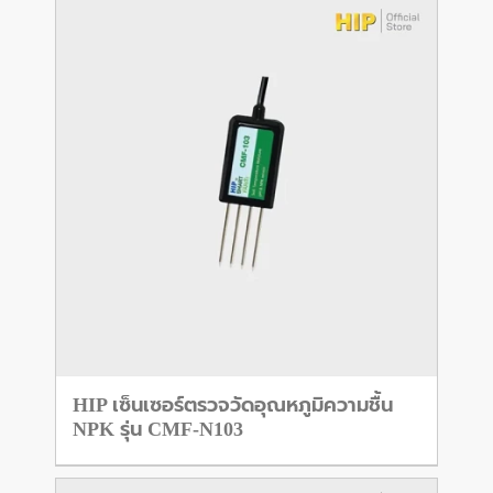
HIP เซ็นเซอร์ตรวจวัดอุณหภูมิความชื้น
NPK รุ่น CMF-N103