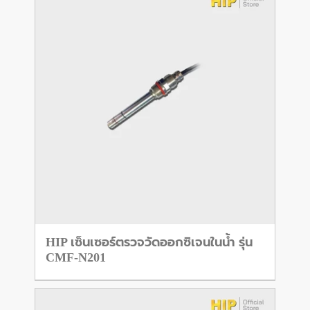
HIP เซ็นเซอร์ตรวจวัดออกซิเจนในน้ำ รุ่น
CMF-N201