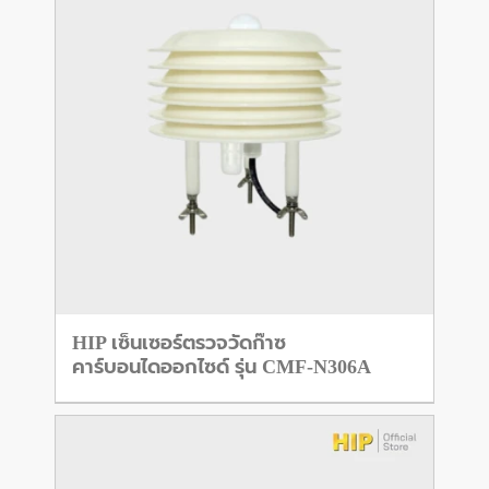
HIP เซ็นเซอร์ตรวจวัดก๊าซ
คาร์บอนไดออกไซด์ รุ่น CMF-N306A