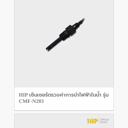
HIP เซ็นเซอร์ตรวจค่าการนำไฟฟ้าในน้ำ รุ่น
CMF-N203