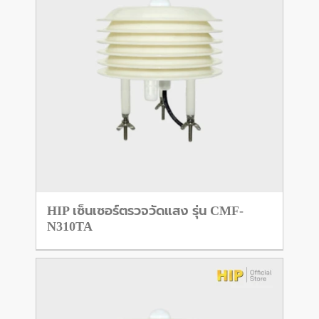
HIP เซ็นเซอร์ตรวจวัดแสง รุ่น CMF-
N310TA