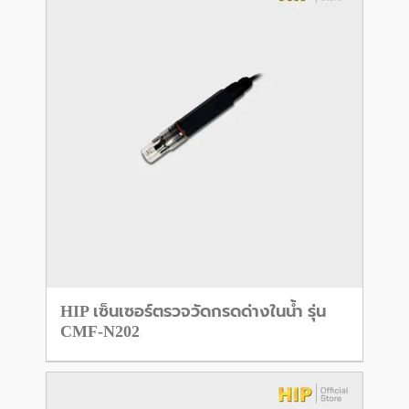
HIP เซ็นเซอร์ตรวจวัดกรดด่างในน้ำ รุ่น
CMF-N202