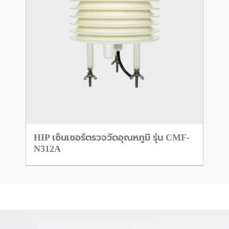
HIP เซ็นเซอร์ตรวจวัดอุณหภูมิ รุ่น CMF-
N312A