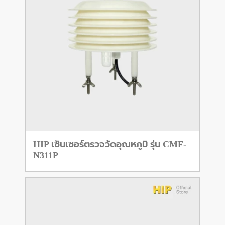
HIP เซ็นเซอร์ตรวจวัดอุณหภูมิ รุ่น CMF-
N311P