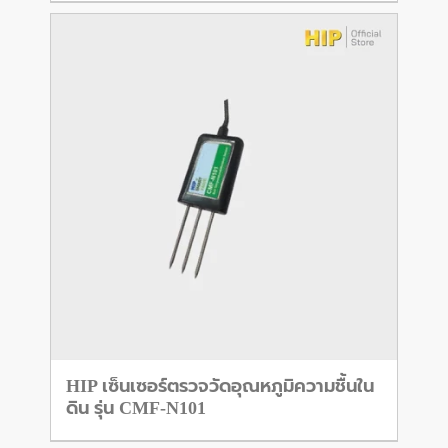
HIP เซ็นเซอร์ตรวจวัดอุณหภูมิความชื้นใน
ดิน รุ่น CMF-N101