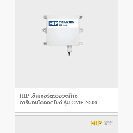
HIP เซ็นเซอร์ตรวจวัดก๊าซ
คาร์บอนไดออกไซด์ รุ่น CMF-N306