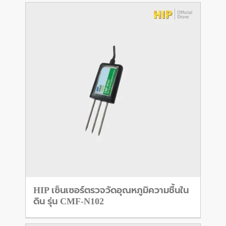
HIP เซ็นเซอร์ตรวจวัดอุณหภูมิความชื้นใน
ดิน รุ่น CMF-N102