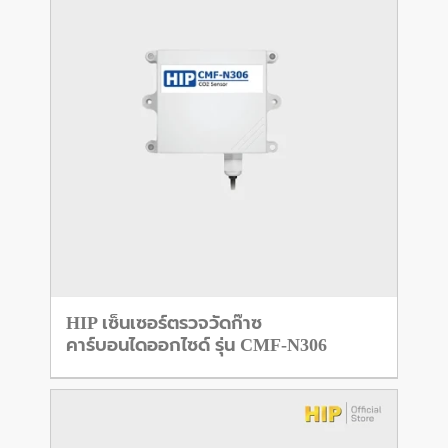
HIP เซ็นเซอร์ตรวจวัดก๊าซ
คาร์บอนไดออกไซด์ รุ่น CMF-N306