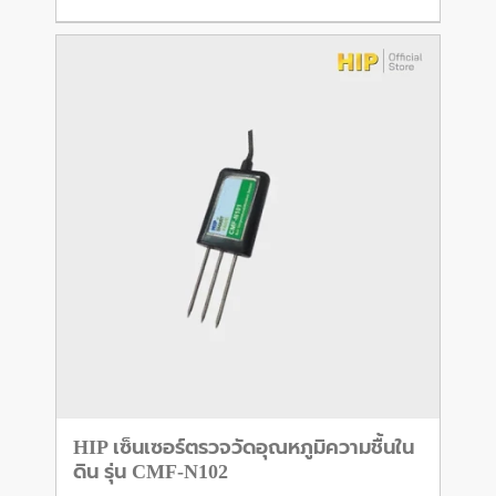
HIP เซ็นเซอร์ตรวจวัดอุณหภูมิความชื้นใน
ดิน รุ่น CMF-N102