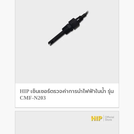
HIP เซ็นเซอร์ตรวจค่าการนำไฟฟ้าในน้ำ รุ่น
CMF-N203