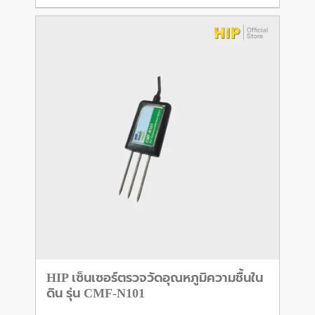
HIP เซ็นเซอร์ตรวจวัดอุณหภูมิความชื้นใน
ดิน รุ่น CMF-N101