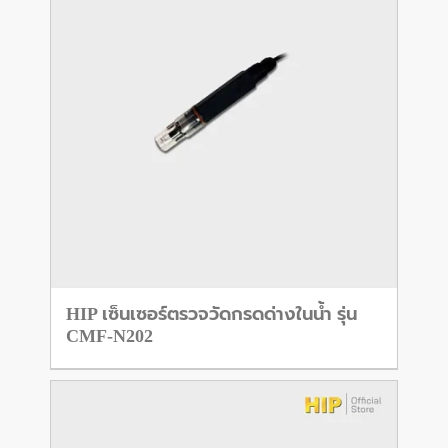
HIP เซ็นเซอร์ตรวจวัดกรดด่างในน้ำ รุ่น
CMF-N202