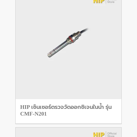
HIP เซ็นเซอร์ตรวจวัดออกซิเจนในน้ำ รุ่น
CMF-N201