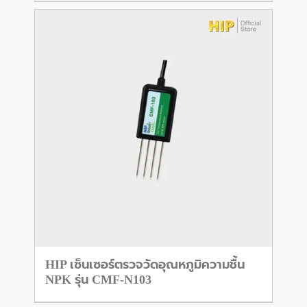
HIP เซ็นเซอร์ตรวจวัดอุณหภูมิความชื้น
NPK รุ่น CMF-N103