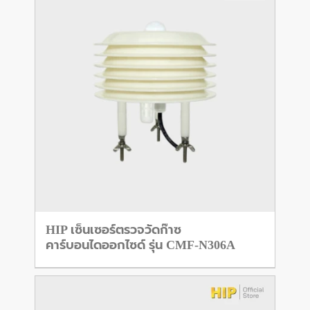
HIP เซ็นเซอร์ตรวจวัดก๊าซ
คาร์บอนไดออกไซด์ รุ่น CMF-N306A