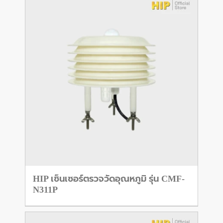
HIP เซ็นเซอร์ตรวจวัดอุณหภูมิ รุ่น CMF-
N311P