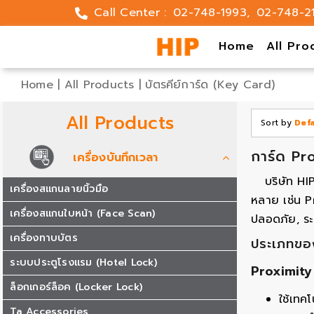
Skip
Call Center :
02-748-1993
,
02-748-2
to
content
Home
All Pro
Home
|
All Products
|
บัตรคีย์การ์ด (Key Card)
All Products
Sort by
Def
การ์ด Pr
เครื่องบันทึกเวลา
บริษัท H
เครื่องสแกนลายนิ้วมือ
หลาย เช่น P
เครื่องสแกนใบหน้า (Face Scan)
ปลอดภัย, ร
เครื่องทาบบัตร
ประเภทของ
ระบบประตูโรงแรม (Hotel Lock)
Proximity
ล็อกเกอร์ล็อค (Locker Lock)
ใช้เทค
Ta Accessories