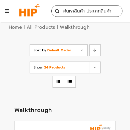
Skip
Search
to
Toggle
for:
content
Navigation
Home
Home
|
All Products
|
Walkthrough
All Products
Sort by
Default Order
Training
Show
24 Products
Blog
Services
Walkthrough
Contact