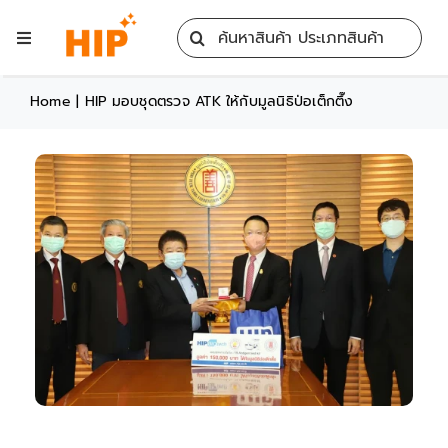
Skip
Search
to
Toggle
for:
content
Navigation
Home
Home
|
HIP มอบชุดตรวจ ATK ให้กับมูลนิธิป่อเต็กตึ๊ง
All Products
Training
Blog
Services
Contact