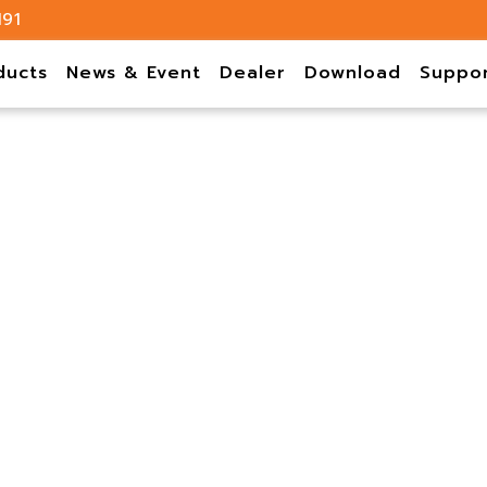
191
ducts
News & Event
Dealer
Download
Suppo