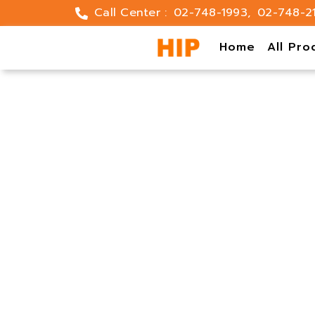
Skip
Call Center :
02-748-1993
,
02-748-2
to
content
Home
All Pro