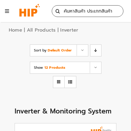
Skip
Search
to
Toggle
for:
content
Navigation
Home
Home
|
All Products
|
Inverter
All Products
Sort by
Default Order
Training
Show
12 Products
Blog
Services
Inverter & Monitoring System
Contact