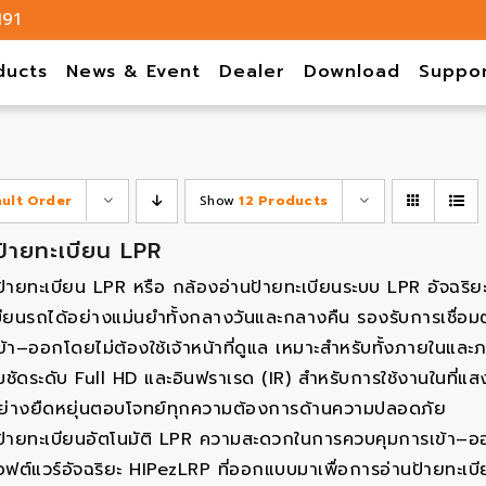
191
ducts
News & Event
Dealer
Download
Suppo
ault Order
Show
12 Products
ป้ายทะเบียน LPR
ป้ายทะเบียน LPR หรือ กล้องอ่านป้ายทะเบียนระบบ LPR อัจฉริ
บียนรถได้อย่างแม่นยำทั้งกลางวันและกลางคืน รองรับการเชื่อมต่
้า–ออกโดยไม่ต้องใช้เจ้าหน้าที่ดูแล เหมาะสำหรับทั้งภายในแล
ัดระดับ Full HD และอินฟราเรด (IR) สำหรับการใช้งานในที่แส
้อย่างยืดหยุ่นตอบโจทย์ทุกความต้องการด้านความปลอดภัย
ป้ายทะเบียนอัตโนมัติ LPR ความสะดวกในการควบคุมการเข้า–
ฟต์แวร์อัจฉริยะ HIPezLRP ที่ออกแบบมาเพื่อการอ่านป้ายทะเ