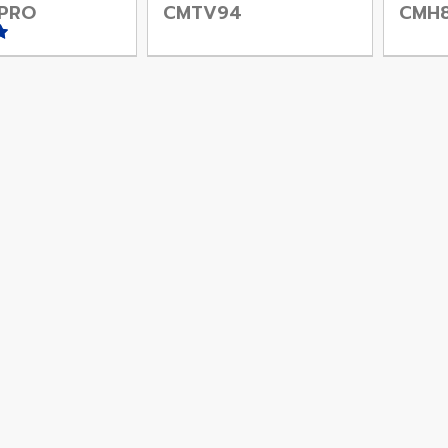
PRO
CMTV94
CMH
น