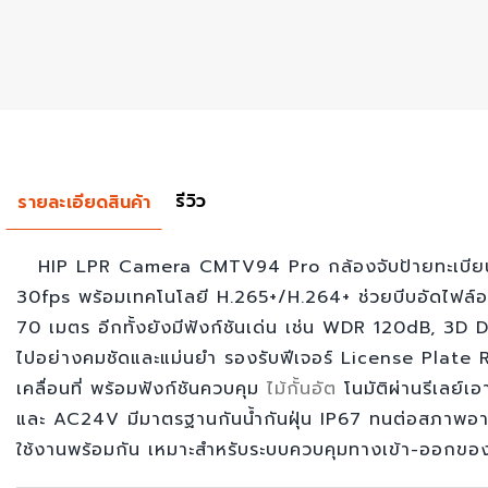
รีวิว
รายละเอียดสินค้า
HIP LPR Camera CMTV94 Pro กล้องจับป้ายทะเบีย
30fps พร้อมเทคโนโลยี H.265+/H.264+ ช่วยบีบอัดไฟล์อย
70 เมตร อีกทั้งยังมีฟังก์ชันเด่น เช่น WDR 120dB, 3D 
ไปอย่างคมชัดและแม่นยำ รองรับฟีเจอร์ License Plate R
เคลื่อนที่ พร้อมฟังก์ชันควบคุม
ไม้กั้นอัต
โนมัติผ่านรีเลย์
และ AC24V มีมาตรฐานกันน้ำกันฝุ่น IP67 ทนต่อสภาพอาก
ใช้งานพร้อมกัน เหมาะสำหรับระบบควบคุมทางเข้า-ออกของ