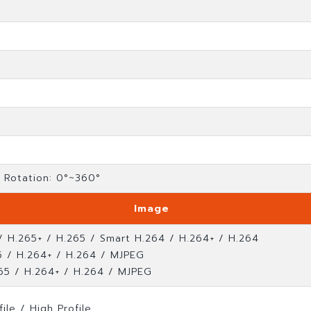
; Rotation: 0°~360°
Image
/ H.265+ / H.265 / Smart H.264 / H.264+ / H.264
5 / H.264+ / H.264 / MJPEG
265 / H.264+ / H.264 / MJPEG
file / High Profile