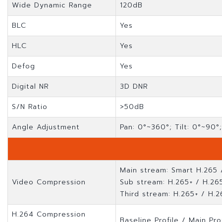
Wide Dynamic Range
120dB
BLC
Yes
HLC
Yes
Defog
Yes
Digital NR
3D DNR
S/N Ratio
>50dB
Angle Adjustment
Pan: 0°~360°; Tilt: 0°~90°
Main stream: Smart H.265 
Video Compression
Sub stream: H.265+ / H.26
Third stream: H.265+ / H.
H.264 Compression
Baseline Profile / Main Pro