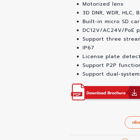
Motorized lens
3D DNR, WDR, HLC, 
Built-in micro SD ca
DC12V/AC24V/PoE p
Support three strea
IP67
License plate detec
Support P2P functio
Support dual-syste
เพิ่ม