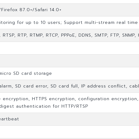
irefox 87.0+/Safari 14.0+
oring for up to 10 users; Support multi-stream real time
P, RTSP, RTP, RTMP, RTCP, PPPoE, DDNS, SMTP, FTP, SNMP,
micro SD card storage
larm, SD card error, SD card full, IP address conflict, ca
 encryption, HTTPS encryption, configuration encryption, il
 digest authentication for HTTP/RTSP
eartbeat