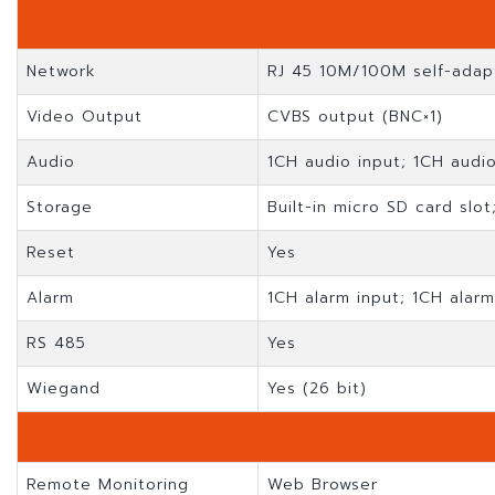
Network
RJ 45 10M/100M self-adap
Video Output
CVBS output (BNC×1)
Audio
1CH audio input; 1CH audi
Storage
Built-in micro SD card slo
Reset
Yes
Alarm
1CH alarm input; 1CH alar
RS 485
Yes
Wiegand
Yes (26 bit)
Remote Monitoring
Web Browser