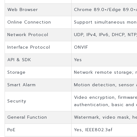
Web Browser
Chrome 89.0+/Edge 89.0+/F
Online Connection
Support simultaneous monit
Network Protocol
UDP, IPv4, IPv6, DHCP, NT
Interface Protocol
ONVIF
API & SDK
Yes
Storage
Network remote storage; 
Smart Alarm
Motion detection, sensor a
Video encryption, firmware
Security
authentication, basic and
General Function
Watermark, video mask, h
PoE
Yes, IEEE802.3af