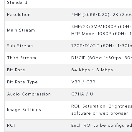
Standard
Resolution
4MP (2688×1520), 2K (2560
4MP/2K/3MP/1080P (60Hz: 
Main Stream
HFR Mode: 1080P (60Hz: 1
Sub Stream
720P/D1/CIF (60Hz: 1~30fp
Third Stream
D1/CIF (60Hz: 1~30fps; 50
Bit Rate
64 Kbps ~ 8 Mbps
Bit Rate Type
VBR / CBR
Audio Compression
G711A / U
ROI, Saturation, Brightness
Image Settings
software or web browser
ROI
Each ROI to be configured