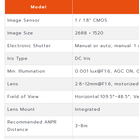
Model
Image Sensor
1 / 1.8" CMOS
Image Size
2688 × 1520
Electronic Shutter
Manual or auto; manual: 1 
Iris Type
DC Iris
Min. Illumination
0.001
lux@F1.6
, AGC ON; 0
Lens
2.8~12mm@F1.6
, motorized
Field of View
Horizontal:109.5°~48.5°; Ve
Lens Mount
Integrated
Recommended ANPR
3~8m
Distance