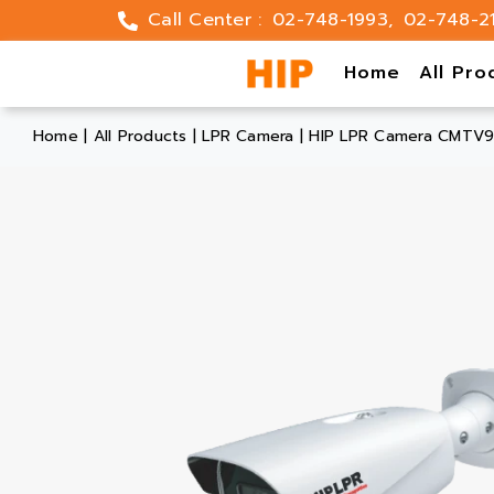
Skip
Call Center :
02-748-1993
,
02-748-2
to
content
Home
All Pro
Home
|
All Products
|
LPR Camera
|
HIP LPR Camera CMTV9