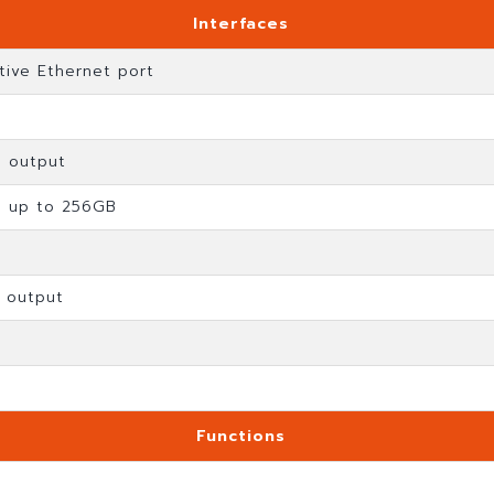
Interfaces
tive Ethernet port
o output
t; up to 256GB
m output
Functions