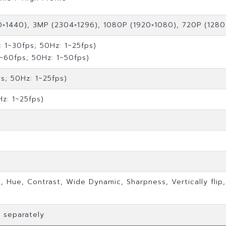
×1440), 3MP (2304×1296), 1080P (1920×1080), 720P (1280×
1~30fps; 50Hz: 1~25fps)
~60fps; 50Hz: 1~50fps)
s; 50Hz: 1~25fps)
Hz: 1~25fps)
, Hue, Contrast, Wide Dynamic, Sharpness, Vertically flip, 
 separately