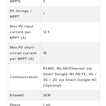
MPPTs
2
PV Strings /
1
MPPT
Max.PV input
current per
12.5
MPPT (A)
Max.PV short-
circuit current
18
per MPPT (A)
RS485; WLAN/Ethernet via
Smart Dongle-WLAN-FE; 4G /
Communication
3G / 2G via Smart Dongle-4G
(Optional)
Kilowatt
3kW
Phase
1 ph