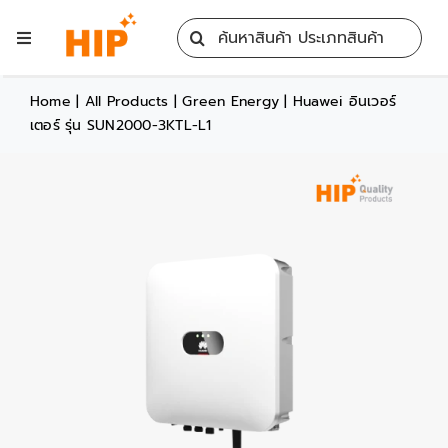
Skip
Search
to
Toggle
for:
content
Navigation
Home
Home
|
All Products
|
Green Energy
|
Huawei อินเวอร์
เตอร์ รุ่น SUN2000-3KTL-L1
All Products
Training
Blog
Services
Contact