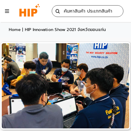
Skip
Search
to
Toggle
for:
content
Navigation
Home
Home
|
HIP Innovation Show 2021 จังหวัดขอนแก่น
All Products
Training
Blog
Services
Contact