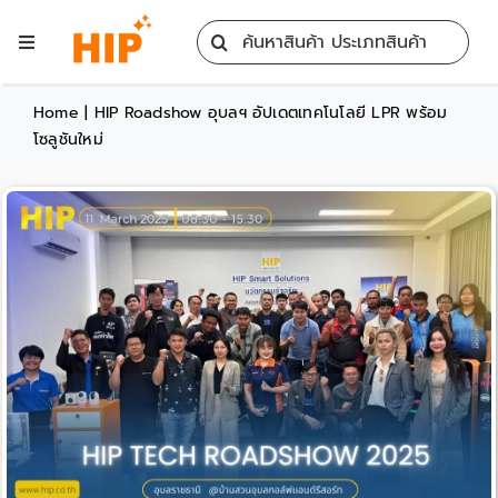
Skip
Search
to
Toggle
for:
content
Navigation
Home
Home
|
HIP Roadshow อุบลฯ อัปเดตเทคโนโลยี LPR พร้อม
โซลูชันใหม่
All Products
Training
Blog
Services
Contact