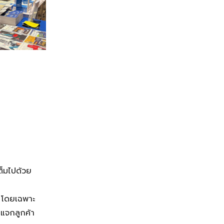
เต็มไปด้วย
P โดยเฉพาะ
มแจกลูกค้า