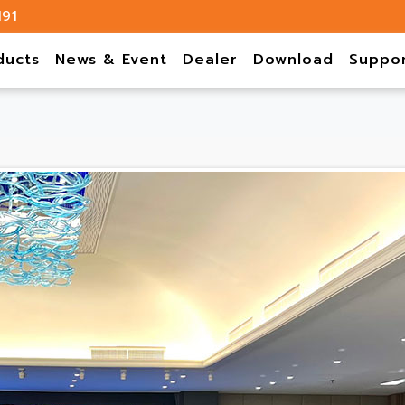
191
ducts
News & Event
Dealer
Download
Suppo