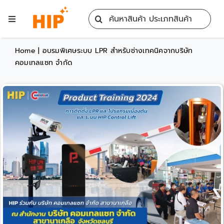
Skip
Search
to
Toggle
for:
content
Navigation
Home
Home
|
อบรมพิเศษระบบ LPR สำหรับช่างเทคนิคจากบริษัท
คอมเทลแซท จำกัด
All Products
Training
Blog
Services
Contact