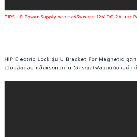
TIPS : มี Power Supply พาวเวอร์ซัพพลาย 12V DC 2A เเละ 
HIP Electric Lock รุ่น U Bracket For Magnetic ชุดก
เนียมอัลลอย แข็งแรงทนทาน ใช้กระแสไฟสแตนด์บายต่ำ ทำใ