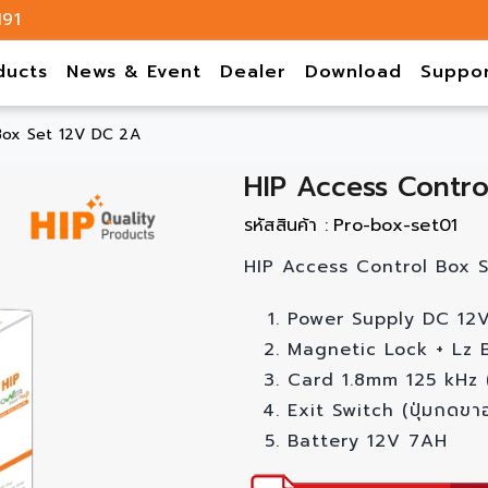
191
ducts
News & Event
Dealer
Download
Suppo
Box Set 12V DC 2A
HIP Access Contro
รหัสสินค้า :
Pro-box-set01
HIP Access Control Box S
Power Supply DC 12
Magnetic Lock + Lz B
Card 1.8mm 125 kHz (
Exit Switch (ปุ่มกดขา
Battery 12V 7AH