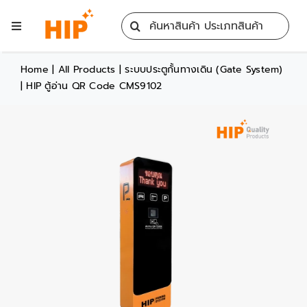
Skip
Search
to
Toggle
for:
content
Navigation
Home
Home
|
All Products
|
ระบบประตูกั้นทางเดิน (Gate System)
|
HIP ตู้อ่าน QR Code CMS9102
All Products
Training
Blog
Services
Contact