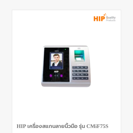
HIP เครื่องสแกนลายนิ้วมือ รุ่น CMiF75S