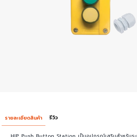
รีวิว
รายละเอียดสินค้า
HIP Push Button Station เป็นอุปกรณ์เสริมสำหรับร