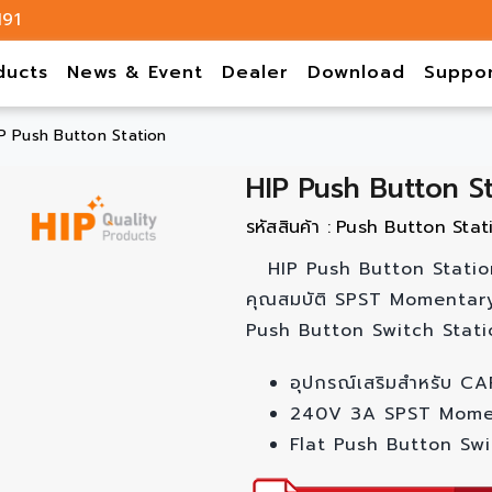
191
ducts
News & Event
Dealer
Download
Suppo
P Push Button Station
HIP Push Button St
รหัสสินค้า :
Push Button Stat
HIP Push Button Station
คุณสมบัติ SPST Momentary พ
Push Button Switch Stat
อุปกรณ์เสริมสำหรับ 
240V 3A SPST Momenta
Flat Push Button Swi