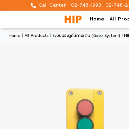
Skip
Call Center :
02-748-1993
,
02-748-2
to
content
Home
All Pro
Home
|
All Products
|
ระบบประตูกั้นทางเดิน (Gate System)
|
HI