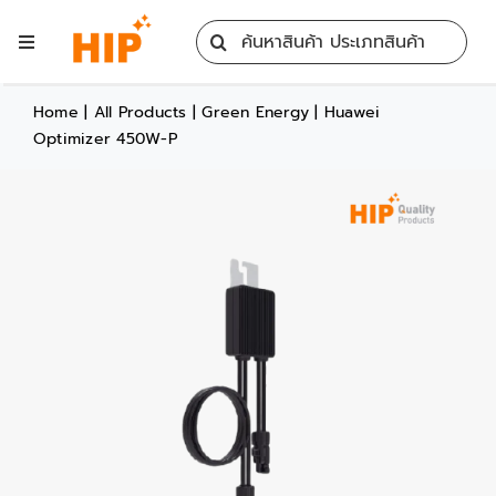
Skip
Search
to
Toggle
for:
content
Navigation
Home
Home
|
All Products
|
Green Energy
|
Huawei
Optimizer 450W-P
All Products
Training
Blog
Services
Contact