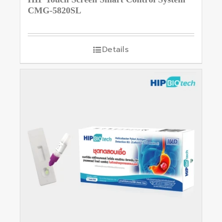
CMG-5820SL
Details