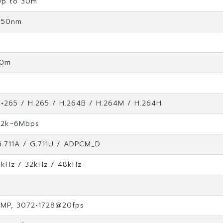
Up to 30m
850nm
8
10m
S+265 / H.265 / H.264B / H.264M / H.264H
32k~6Mbps
G.711A / G.711U / ADPCM_D
8kHz / 32kHz / 48kHz
5MP, 3072×1728@20fps