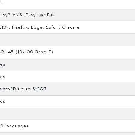
≤2
Easy7 VMS, EasyLive Plus
E10+, Firefox, Edge, Safari, Chrome
1×RJ-45 (10/100 Base-T)
Yes
Yes
microSD up to 512GB
Yes
20 languages