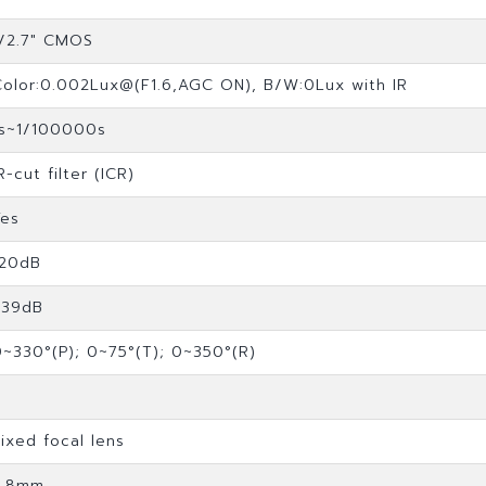
1/2.7" CMOS
Color:0.002Lux@(F1.6,AGC ON), B/W:0Lux with IR
1s~1/100000s
R-cut filter (ICR)
Yes
120dB
>39dB
0~330°(P); 0~75°(T); 0~350°(R)
Fixed focal lens
2.8mm