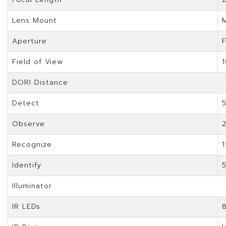
Lens Mount
Aperture
F
Field of View
1
DORI Distance
Detect
Observe
Recognize
Identify
Illuminator
IR LEDs