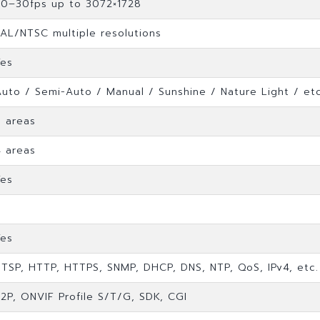
20–30fps up to 3072×1728
PAL/NTSC multiple resolutions
Yes
Auto / Semi-Auto / Manual / Sunshine / Nature Light / etc
8 areas
4 areas
Yes
Yes
RTSP, HTTP, HTTPS, SNMP, DHCP, DNS, NTP, QoS, IPv4, etc.
P2P, ONVIF Profile S/T/G, SDK, CGI