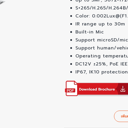
Up to 5MP, 3072×17
S+265/H.265/H.264B
Color: 0.002Lux@(F1
IR range up to 30m
Built-in Mic
Support microSD/mi
Support human/vehicl
Operating tempera
DC12V ±25%, PoE IEE
IP67, IK10 protection
เพิ่ม