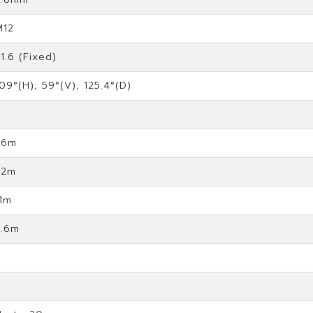
M12
1.6 (Fixed)
09°(H); 59°(V); 125.4°(D)
56m
22m
11m
5.6m
8