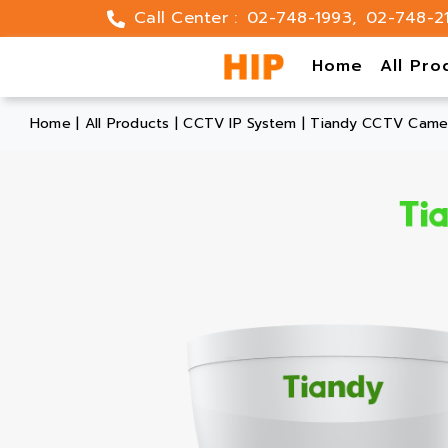
Skip
Call Center :
02-748-1993
,
02-748-2
to
content
Home
All Pro
Home
|
All Products
|
CCTV IP System
|
Tiandy CCTV Camer