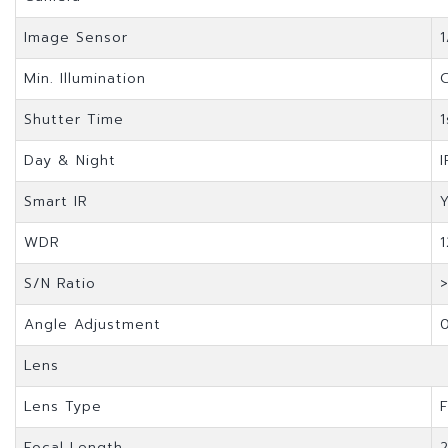
Image Sensor
Min. Illumination
Shutter Time
Day & Night
I
Smart IR
WDR
S/N Ratio
Angle Adjustment
Lens
Lens Type
Focal Length