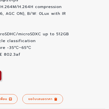
28@20fps
/H.264M/H.264H compression
.6, AGC ON), B/W: 0Lux with IR
croSDHC/microSDXC up to 512GB
e classification
ture -35℃~65℃
E 802.3af
เพื่อน
ขอใบเสนอราคา