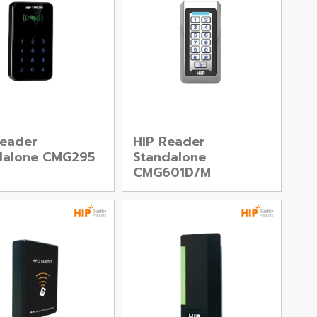
Reader
HIP Reader
dalone CMG295
Standalone
CMG601D/M