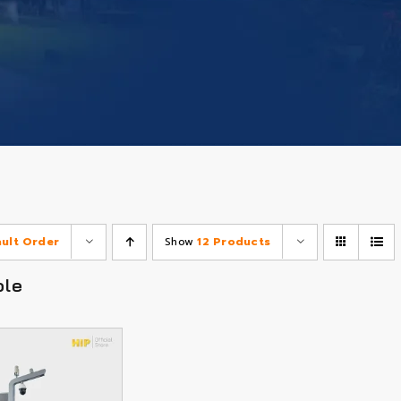
ault Order
Show
12 Products
ole