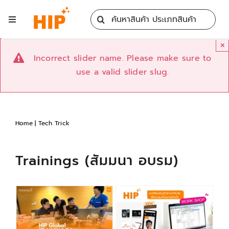
Skip
Search
to
Toggle
for:
content
Navigation
Home
×
Incorrect slider name. Please make sure to
use a valid slider slug.
All Products
Training
Home
|
Tech Trick
Blog
Trainings (สัมมนา อบรม)
Services
Contact