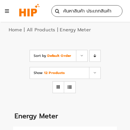
Skip
Search
to
Toggle
for:
content
Navigation
Home
Home
|
All Products
|
Energy Meter
All Products
Sort by
Default Order
Training
Show
12 Products
Blog
Services
Energy Meter
Contact