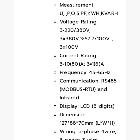
Measurement:
U,I,P,Q,S,PF,KWH,KVARH
Voltage Rating:
3×220/380V,
3x380V,3×57.7/100V ,
3x100V
Current Rating:
3×10(80)A; 3×1(6)A
Frequency: 45~65Hz
Communication: RS485
(MODBUS-RTU) and
Infrared
Display: LCD (8 digits)
Dimension:
127*88*70mm (L*W*H)
Wiring: 3-phase 4wire;