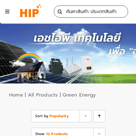
Skip
Search
to
Toggle
for:
content
Navigation
Home
All Products
Training
Blog
Home
|
All Products
|
Green Energy
Services
Sort by
Popularity
Contact
Show
12 Products