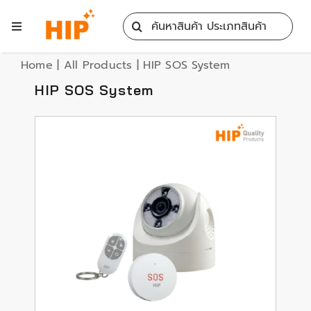
Skip
Search
to
Toggle
for:
content
Navigation
Home
Home
|
All Products
|
HIP SOS System
HIP SOS System
All Products
Training
Blog
Services
Contact