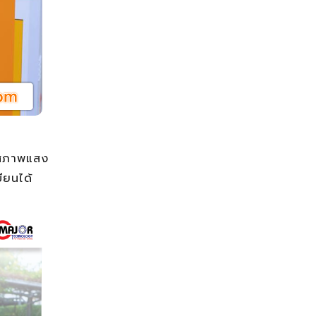
นสภาพแสง
ียนได้