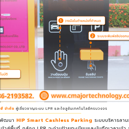
ยี จำกัด
ผู้เชี่ยวชาญระบบ LPR และโซลูชันเทคโนโลยีครบวงจร
ังพัฒนา
HIP Smart Cashless Parking
ระบบบริหารลานจ
สู่พื้นที่ กล้อง LPR จะอ่านป้ายทะเบียนและบันทึกเวลาเข้า จา