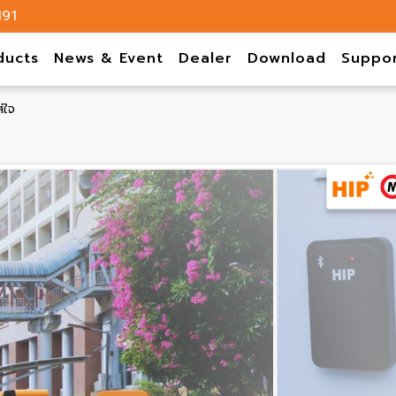
191
ducts
News & Event
Dealer
Download
Suppo
่ใจ