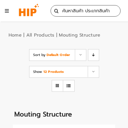
Skip
Search
to
Toggle
for:
content
Navigation
Home
Home
|
All Products
|
Mouting Structure
All Products
Sort by
Default Order
Training
Show
12 Products
Blog
Services
Mouting Structure
Contact