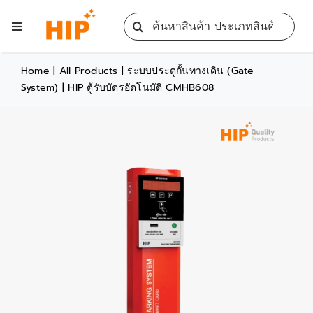
Skip
Search
to
Toggle
for:
content
Navigation
Home
Home
|
All Products
|
ระบบประตูกั้นทางเดิน (Gate
System)
|
HIP ตู้รับบัตรอัตโนมัติ CMHB608
All Products
Training
Blog
Services
Contact