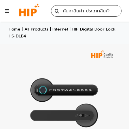
Skip
Search
to
Toggle
for:
content
Navigation
Home
Home
|
All Products
|
Internet
|
HIP Digital Door Lock
HS-DLB4
All Products
Training
Blog
Services
Contact