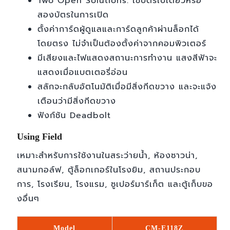
Two Open Solutions: ใช้บัตรใบเดียวหรือ
สองบัตรในการเปิด
ตั้งค่าการ์ดผู้ดูแลและการ์ดลูกค้าผ่านล็อกได้
โดยตรง ไม่จำเป็นต้องตั้งค่าจากคอมพิวเตอร์
มีเสียงและไฟแสดงสถานะการทำงาน แสงสีฟ้าจะ
แสดงเมื่อแบตเตอรี่อ่อน
สลักจะกลับอัตโนมัติเมื่อมีสิ่งกีดขวาง และจะแจ้ง
เตือนว่ามีสิ่งกีดขวาง
ฟังก์ชัน Deadbolt
Using Field
เหมาะสำหรับการใช้งานในสระว่ายน้ำ, ห้องซาวน่า,
สนามกอล์ฟ, ตู้ล็อกเกอร์ในโรงยิม, สถานประกอบ
การ, โรงเรียน, โรงแรม, ซูเปอร์มาร์เก็ต และตู้เก็บขอ
งอื่นๆ
Model
CM-E118Z