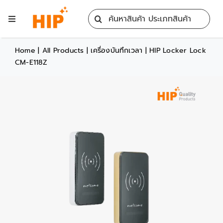
Skip
Search
to
Toggle
for:
content
Navigation
Home
Home
|
All Products
|
เครื่องบันทึกเวลา
|
HIP Locker Lock
CM-E118Z
All Products
Training
Blog
Services
Contact