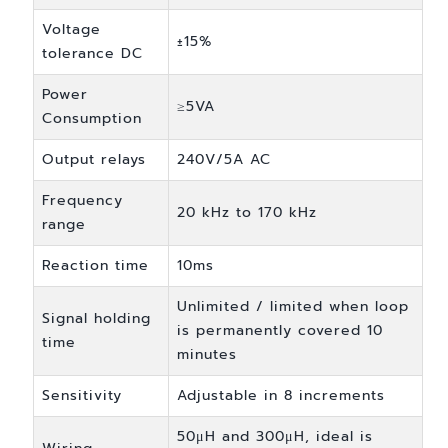
Voltage
±15%
tolerance DC
Power
≥5VA
Consumption
Output relays
240V/5A AC
Frequency
20 kHz to 170 kHz
range
Reaction time
10ms
Unlimited / limited when loop
Signal holding
is permanently covered 10
time
minutes
Sensitivity
Adjustable in 8 increments
50μH and 300μH, ideal is