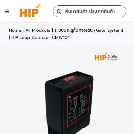
Skip
Search
to
Toggle
for:
content
Navigation
Home
Home
|
All Products
|
ระบบประตูกั้นทางเดิน (Gate System)
|
HIP Loop Detector CMW104
All Products
Training
Blog
Services
Contact