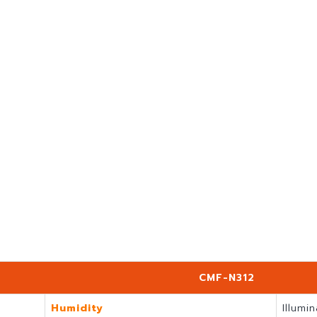
CMF-N312
Humidity
Illumi