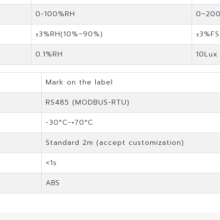
0-100%RH
0~200
±3%RH(10%~90%)
±3%FS
0.1%RH
10Lux
Mark on the label
RS485 (MODBUS-RTU)
-30°C-+70°C
Standard 2m (accept customization)
<1s
ABS