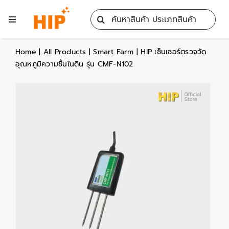
Skip
Search
to
Toggle
for:
content
Navigation
Home
Home
|
All Products
|
Smart Farm
|
HIP เซ็นเซอร์ตรวจวัด
อุณหภูมิความชื้นในดิน รุ่น CMF-N102
All Products
Training
Blog
Services
Contact