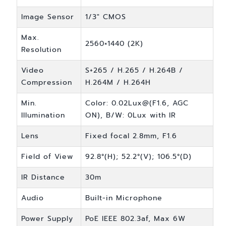
Image Sensor
1/3" CMOS
Max.
2560×1440 (2K)
Resolution
Video
S+265 / H.265 / H.264B /
Compression
H.264M / H.264H
Min.
Color: 0.02Lux@(F1.6, AGC
Illumination
ON), B/W: 0Lux with IR
Lens
Fixed focal 2.8mm, F1.6
Field of View
92.8°(H); 52.2°(V); 106.5°(D)
IR Distance
30m
Audio
Built-in Microphone
Power Supply
PoE IEEE 802.3af, Max 6W