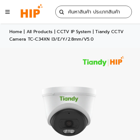
Skip
Search
to
Toggle
for:
content
Navigation
Home
Home
|
All Products
|
CCTV IP System
|
Tiandy CCTV
Camera TC-C34XN I3/E/Y/2.8mm/V5.0
All Products
Training
Blog
Services
Contact