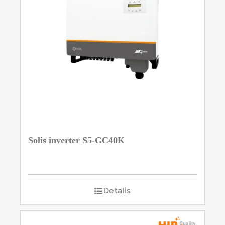
Solis inverter S5-GC40K
Details