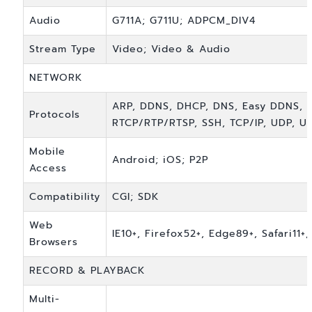
Audio
G711A; G711U; ADPCM_DIV4
Stream Type
Video; Video & Audio
NETWORK
ARP, DDNS, DHCP, DNS, Easy DDNS, HT
Protocols
RTCP/RTP/RTSP, SSH, TCP/IP, UDP, UP
Mobile
Android; iOS; P2P
Access
Compatibility
CGI; SDK
Web
IE10+, Firefox52+, Edge89+, Safari11
Browsers
RECORD & PLAYBACK
Multi-