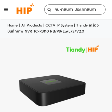
Skip
Search
to
Toggle
for:
content
Navigation
Home
Home
|
All Products
|
CCTV IP System
|
Tiandy เครื่อง
บันทึกภาพ NVR TC-R3110 I/B/P8/Eu/L/S/V2.0
All Products
Training
Blog
Services
Contact