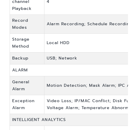
channel
4
Playback
Record
Alarm Recording; Schedule Recordin
Modes
Storage
Local HDD
Method
Backup
USB; Network
ALARM
General
Motion Detection; Mask Alarm; IPC A
Alarm
Exception
Video Loss; IP/MAC Conflict; Disk Ful
Alarm
Voltage Alarm; Temperature Abnormal
INTELLIGENT ANALYTICS