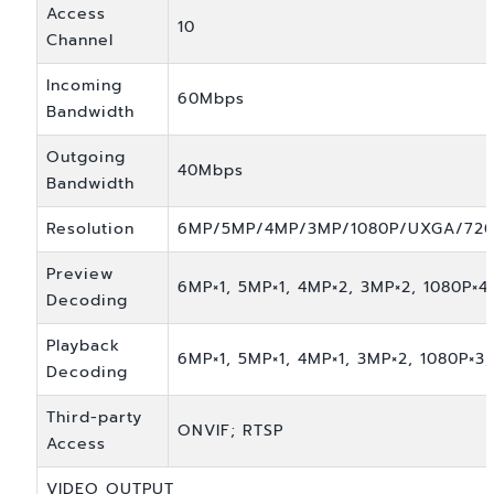
Access
10
Channel
Incoming
60Mbps
Bandwidth
Outgoing
40Mbps
Bandwidth
Resolution
6MP/5MP/4MP/3MP/1080P/UXGA/720P
Preview
6MP×1, 5MP×1, 4MP×2, 3MP×2, 1080P×4,
Decoding
Playback
6MP×1, 5MP×1, 4MP×1, 3MP×2, 1080P×3,
Decoding
Third-party
ONVIF; RTSP
Access
VIDEO OUTPUT