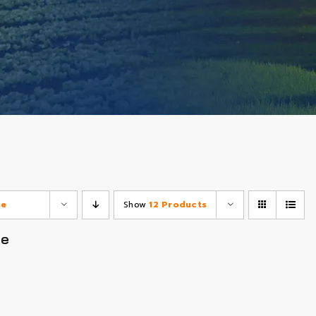
e
Show
12 Products
ne