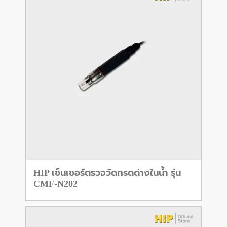
HIP เซ็นเซอร์ตรวจวัดกรดด่างในน้ำ รุ่น
CMF-N202