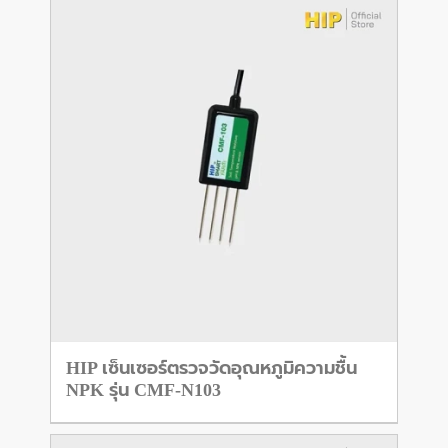
HIP เซ็นเซอร์ตรวจวัดอุณหภูมิความชื้น
NPK รุ่น CMF-N103