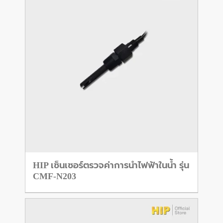
HIP เซ็นเซอร์ตรวจค่าการนำไฟฟ้าในน้ำ รุ่น
CMF-N203