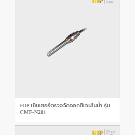
HIP เซ็นเซอร์ตรวจวัดออกซิเจนในน้ำ รุ่น
CMF-N201