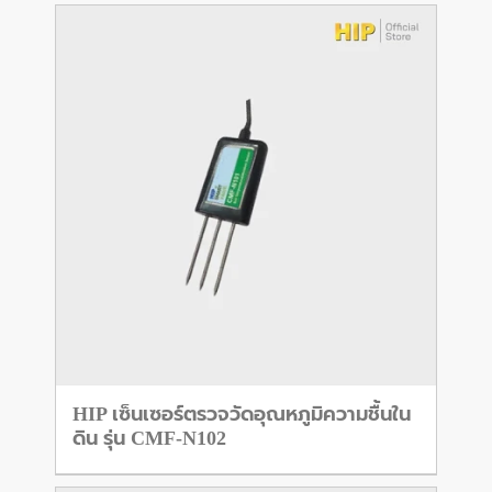
HIP เซ็นเซอร์ตรวจวัดอุณหภูมิความชื้นใน
ดิน รุ่น CMF-N102