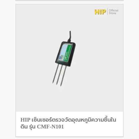
HIP เซ็นเซอร์ตรวจวัดอุณหภูมิความชื้นใน
ดิน รุ่น CMF-N101